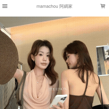
LOADING...
mamachou 阿綢家