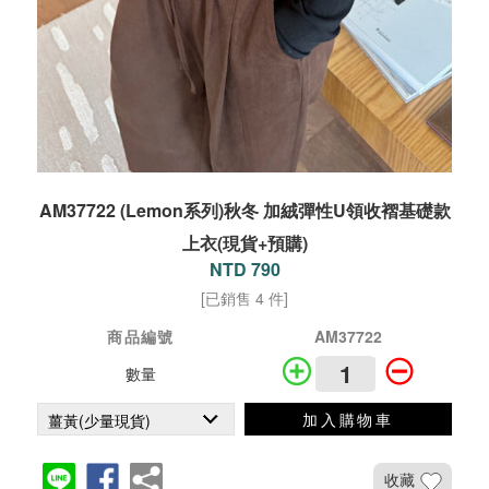
AM37722 (Lemon系列)秋冬 加絨彈性U領收褶基礎款
上衣(現貨+預購)
NTD 790
[已銷售 4 件]
商品編號
AM37722
數量
加入購物車
收藏