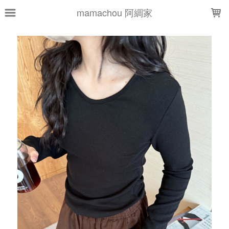
LOADING...
mamachou 阿綢家