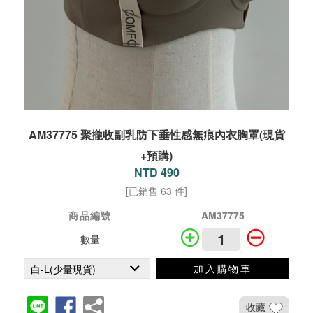
AM37775 聚攏收副乳防下垂性感無痕內衣胸罩(現貨
+預購)
NTD 490
[已銷售 63 件]
商品編號
AM37775
數量
加入購物車
收藏