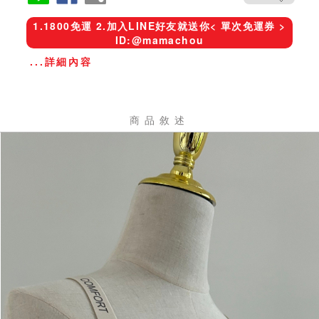
1.1800免運 2.加入LINE好友就送你< 單次免運券 >
ID:@mamachou
...詳細內容
商品敘述