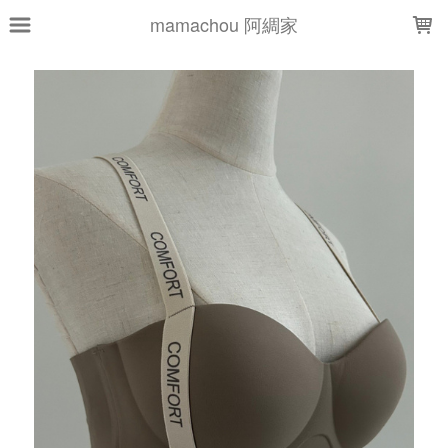
LOADING...
mamachou 阿綢家