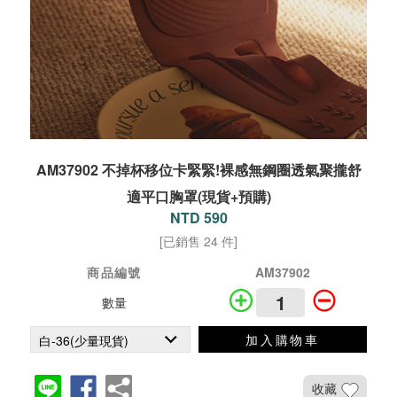
AM37902 不掉杯移位卡緊緊!裸感無鋼圈透氣聚攏舒
適平口胸罩(現貨+預購)
NTD 590
[已銷售 24 件]
商品編號
AM37902
數量
加入購物車
收藏