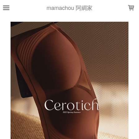
LOADING...
mamachou 阿綢家