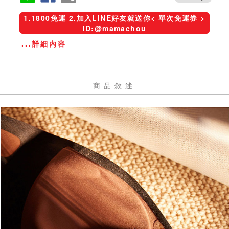
1.1800免運 2.加入LINE好友就送你< 單次免運券 >
ID:@mamachou
...詳細內容
商品敘述