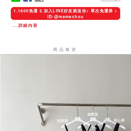
1.1800免運 2.加入LINE好友就送你< 單次免運券 >
ID:@mamachou
...詳細內容
商品敘述