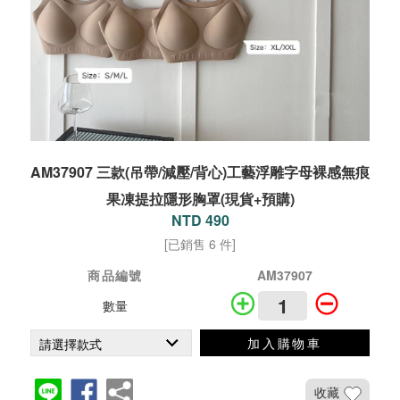
AM37907 三款(吊帶/減壓/背心)工藝浮雕字母裸感無痕
果凍提拉隱形胸罩(現貨+預購)
NTD 490
[已銷售 6 件]
商品編號
AM37907
數量
加入購物車
收藏