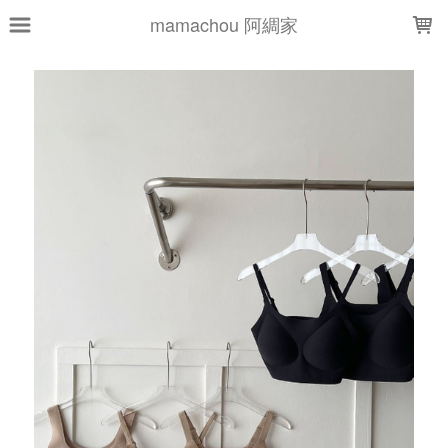
LOADING...
mamachou 阿綢家