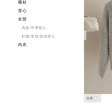
襯衫
背心
全部
內搭/吊帶背心
針織/造型/其他背心
內衣
收藏