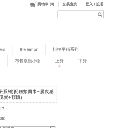
購物車
(
0
)
交易查詢
登入 / 註冊
ers
the lemon
掛拍平鋪系列
新
布包襪類小物
上身
下身
小日子系列)配鈕扣圍巾~層次感
現貨+預購)
17
390