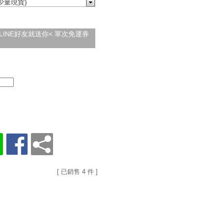
(少量現貨)
加入LINE好友就送你< 單次免運券
[ 已銷售 4 件 ]