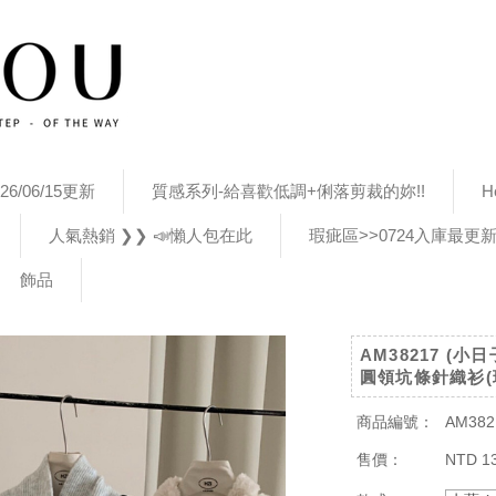
26/06/15更新
質感系列-給喜歡低調+俐落剪裁的妳!!
H
人氣熱銷 ❯❯ 📣懶人包在此
瑕疵區>>0724入庫最更
飾品
AM38217 (
圓領坑條針織衫(
商品編號：
AM382
售價：
NTD 1