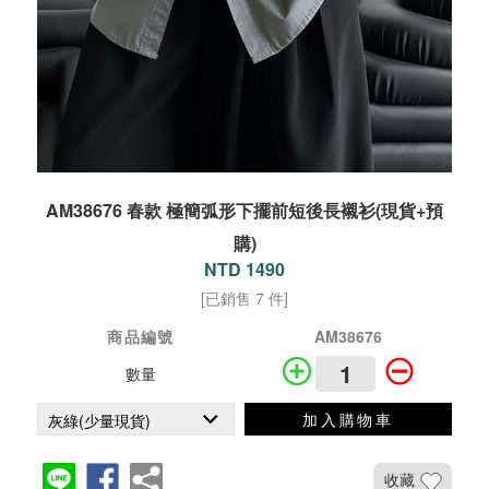
AM38676 春款 極簡弧形下擺前短後長襯衫(現貨+預
購)
NTD 1490
[已銷售 7 件]
商品編號
AM38676
數量
加入購物車
收藏