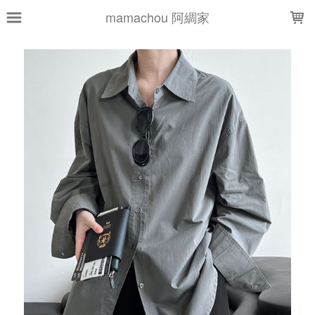
LOADING...
mamachou 阿綢家