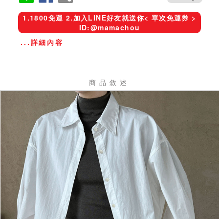
1.1800免運 2.加入LINE好友就送你< 單次免運券 >
ID:@mamachou
...詳細內容
商品敘述