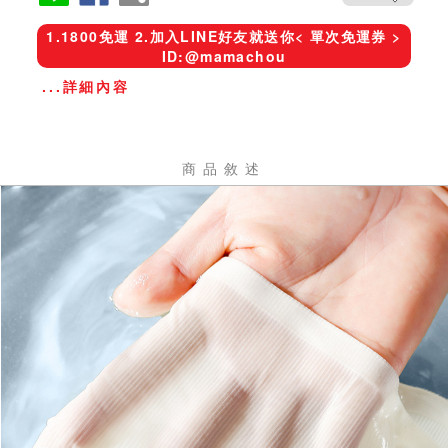
1.1800免運 2.加入LINE好友就送你< 單次免運券 >
ID:@mamachou
...詳細內容
商品敘述