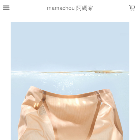
LOADING...
mamachou 阿綢家