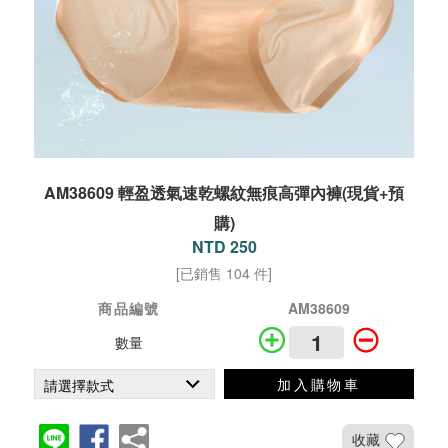
AM38609 輕盈透氣速乾螺紋無痕高彈內褲(現貨+預
購)
NTD 250
[已銷售 104 件]
商品編號
AM38609
數量
加入購物車
收藏