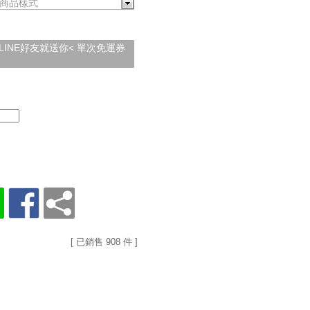
商品樣式
加入LINE好友就送你< 單次免運券
[ 已銷售 908 件 ]