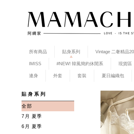
所有商品
貼身系列
Vintage 二奢精品20
IMISS
#NEW! 韓風簡約休閒系
現貨區
連身
外套
套裝
夏日編織包
貼身系列
全部
7月 夏季
6月 夏季