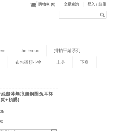
購物車
(
0
)
交易查詢
登入 / 註冊
ers
the lemon
掛拍平鋪系列
新
布包襪類小物
上身
下身
輕盈蕾絲超薄無痕無鋼圈兔耳杯
貨+預購)
05
90