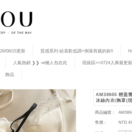
26/06/15更新
質感系列-給喜歡低調+俐落剪裁的妳!!
H
人氣熱銷 ❯❯ 📣懶人包在此
瑕疵區>>0724入庫最更
飾品
AM38605 
冰絲內衣/胸罩(現
商品編號：
AM386
售價：
NTD 4