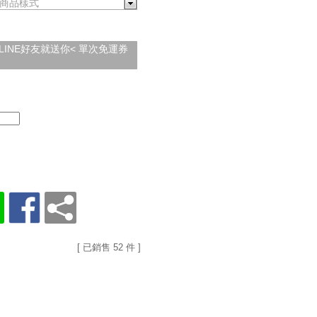
商品樣式
加入LINE好友就送你< 單次免運券
[ 已銷售 52 件 ]