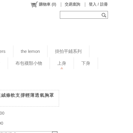
購物車
(
0
)
交易查詢
登入 / 註冊
ers
the lemon
掛拍平鋪系列
新
布包襪類小物
上身
下身
蕾絲植絨條軟支撐輕薄透氣胸罩
00
90