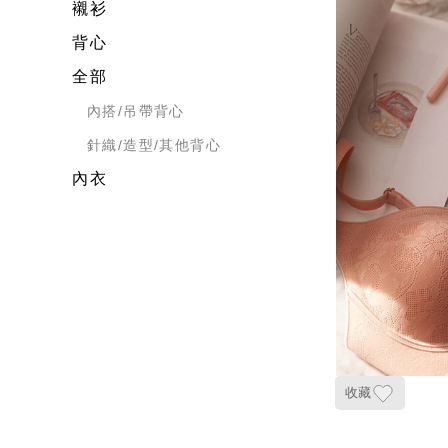
襯衫
背心
全部
內搭/吊帶背心
針織/造型/其他背心
內衣
收藏