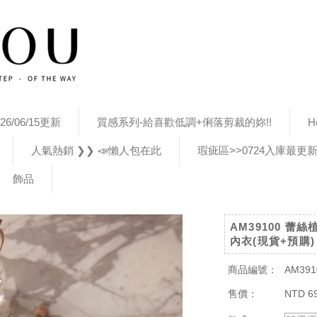
26/06/15更新
質感系列-給喜歡低調+俐落剪裁的妳!!
H
人氣熱銷 ❯❯ 📣懶人包在此
瑕疵區>>0724入庫最更
飾品
AM39100 
內衣(現貨+預購)
商品編號：
AM391
售價：
NTD 6