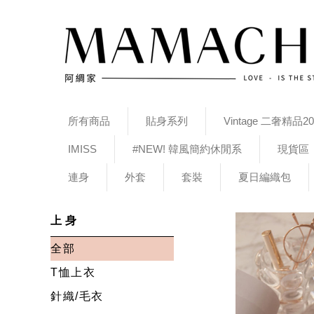
所有商品
貼身系列
Vintage 二奢精品20
IMISS
#NEW! 韓風簡約休閒系
現貨區
連身
外套
套裝
夏日編織包
上身
全部
T恤上衣
針織/毛衣