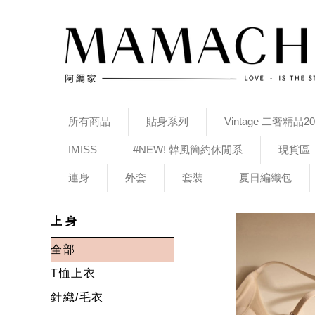
所有商品
貼身系列
Vintage 二奢精品20
IMISS
#NEW! 韓風簡約休閒系
現貨區
連身
外套
套裝
夏日編織包
上身
全部
T恤上衣
針織/毛衣