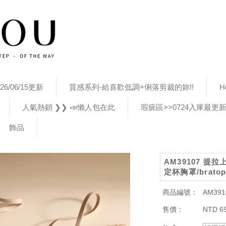
26/06/15更新
質感系列-給喜歡低調+俐落剪裁的妳!!
H
人氣熱銷 ❯❯ 📣懶人包在此
瑕疵區>>0724入庫最更
飾品
AM39107 
定杯胸罩/brato
商品編號：
AM391
售價：
NTD 6