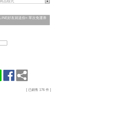
商品樣式
加入LINE好友就送你< 單次免運券
[ 已銷售 176 件 ]