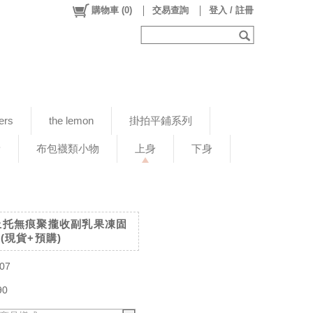
購物車
(
0
)
交易查詢
登入 / 註冊
ers
the lemon
掛拍平鋪系列
新
布包襪類小物
上身
下身
提拉上托無痕聚攏收副乳果凍固
p(現貨+預購)
07
90