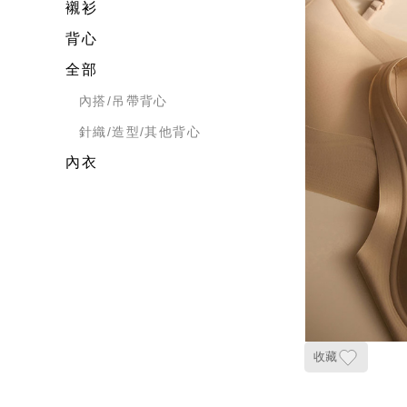
襯衫
背心
全部
內搭/吊帶背心
針織/造型/其他背心
內衣
收藏