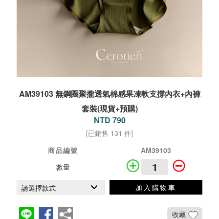
AM39103 無鋼圈聚攏透氣棉感果凍軟支撐內衣+內褲
套裝(現貨+預購)
NTD 790
[已銷售 131 件]
商品編號
AM39103
數量
加入購物車
收藏