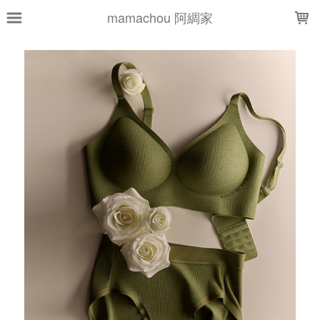
LOADING...
mamachou 阿綢家