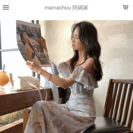
LOADING...
mamachou 阿綢家