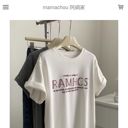
LOADING...
mamachou 阿綢家