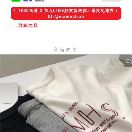
1.1800免運 2.加入LINE好友就送你< 單次免運券 >
ID:@mamachou
...詳細內容
商品敘述