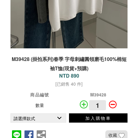
M39428 (掛拍系列)春季 字母刺繡圓領磨毛100%棉短
袖T恤(現貨+預購)
NTD 890
[已銷售 40 件]
商品編號
M39428
數量
加入購物車
收藏