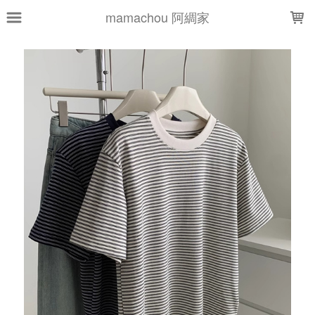
LOADING...
mamachou 阿綢家