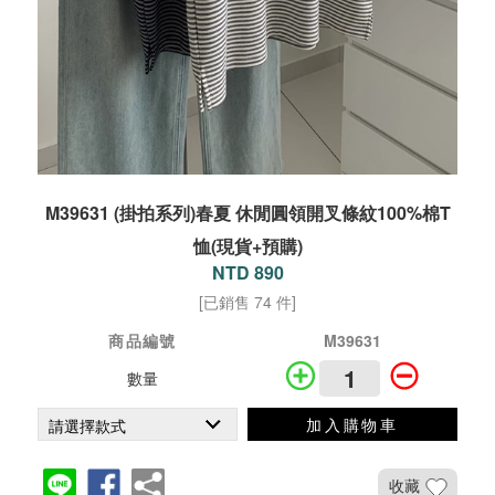
M39631 (掛拍系列)春夏 休閒圓領開叉條紋100%棉T
恤(現貨+預購)
NTD 890
[已銷售 74 件]
商品編號
M39631
數量
加入購物車
收藏