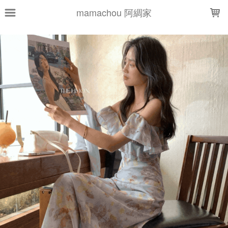
LOADING...
mamachou 阿綢家