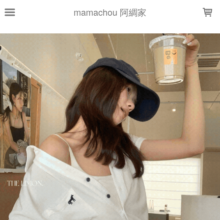
LOADING...
mamachou 阿綢家