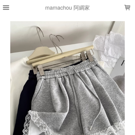
LOADING...
mamachou 阿綢家