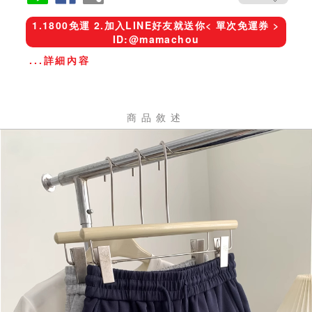
1.1800免運 2.加入LINE好友就送你< 單次免運券 >
ID:@mamachou
...詳細內容
商品敘述