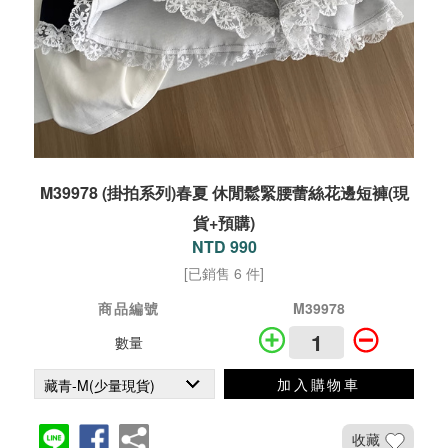
M39978 (掛拍系列)春夏 休閒鬆緊腰蕾絲花邊短褲(現
貨+預購)
NTD 990
[已銷售 6 件]
商品編號
M39978
數量
加入購物車
收藏