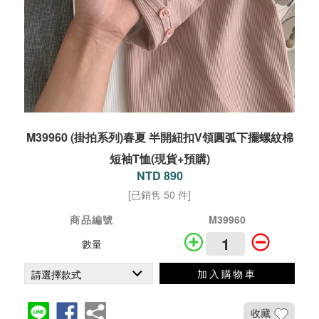
M39960 (掛拍系列)春夏 半開紐扣V領圓弧下擺螺紋棉
短袖T恤(現貨+預購)
NTD 890
[已銷售 50 件]
商品編號
M39960
數量
加入購物車
收藏