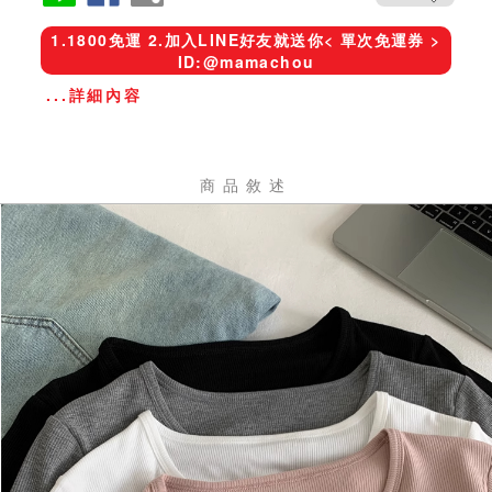
1.1800免運 2.加入LINE好友就送你< 單次免運券 >
ID:@mamachou
...詳細內容
商品敘述