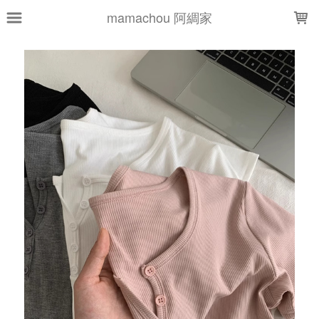
LOADING...
mamachou 阿綢家