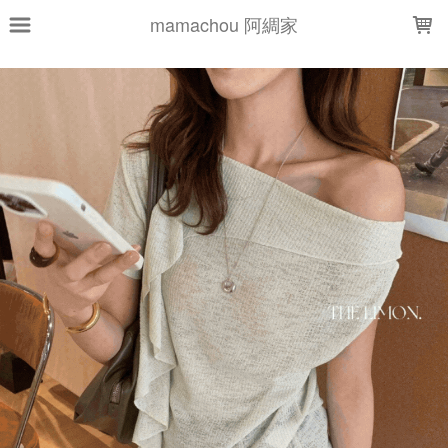
LOADING...
mamachou 阿綢家