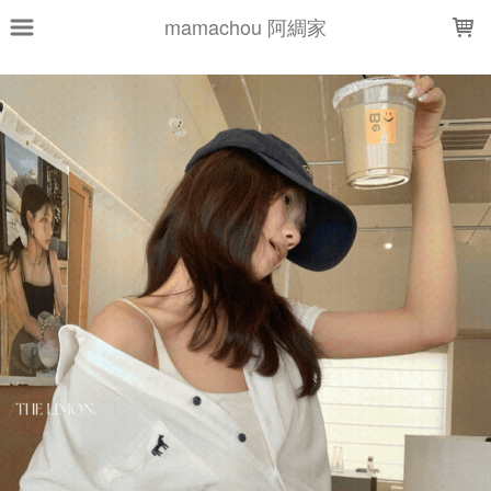
LOADING...
mamachou 阿綢家