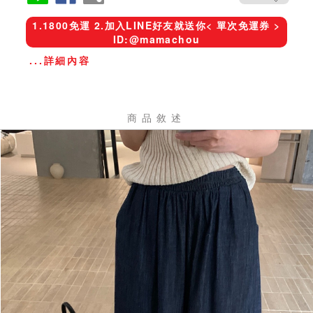
1.1800免運 2.加入LINE好友就送你< 單次免運券 >
ID:@mamachou
...詳細內容
商品敘述