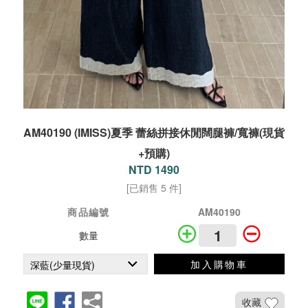
AM40190 (IMISS)夏季 蕾絲拼接休閒闊腿褲/寬褲(現貨
+預購)
NTD 1490
[已銷售 5 件]
商品編號
AM40190
數量
加入購物車
收藏