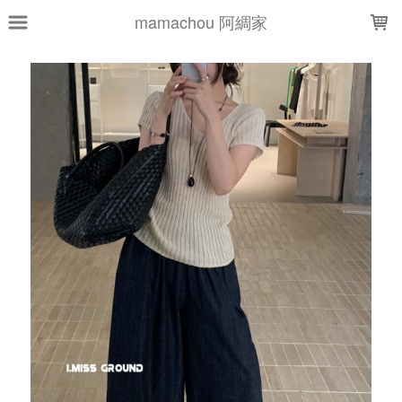
LOADING...
mamachou 阿綢家