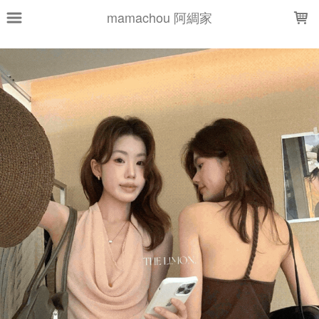
LOADING...
mamachou 阿綢家