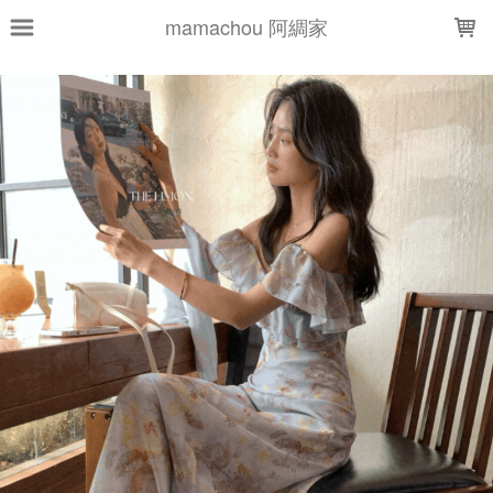
LOADING...
mamachou 阿綢家