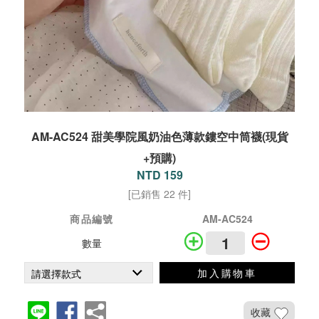
AM-AC524 甜美學院風奶油色薄款鏤空中筒襪(現貨
+預購)
NTD 159
[已銷售 22 件]
商品編號
AM-AC524
數量
加入購物車
收藏