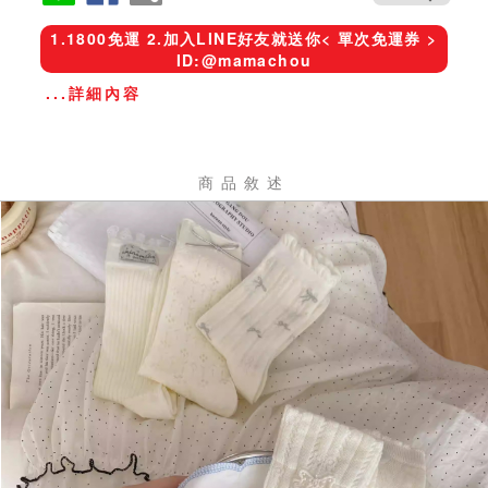
1.1800免運 2.加入LINE好友就送你< 單次免運券 >
ID:@mamachou
...詳細內容
商品敘述