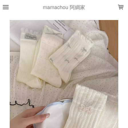
LOADING...
mamachou 阿綢家