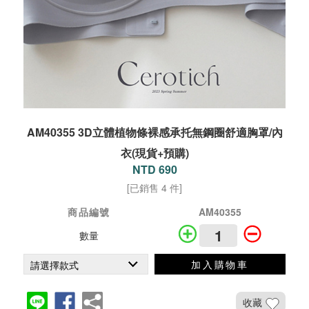
AM40355 3D立體植物條裸感承托無鋼圈舒適胸罩/內
衣(現貨+預購)
NTD 690
[已銷售 4 件]
商品編號
AM40355
數量
加入購物車
收藏