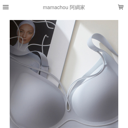
LOADING...
mamachou 阿綢家