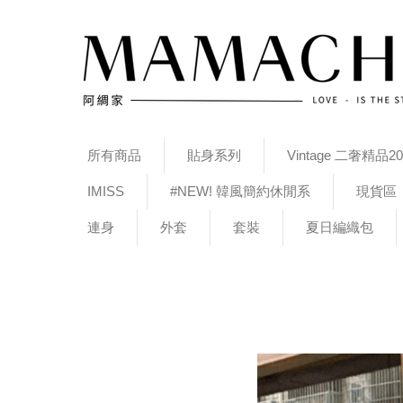
所有商品
貼身系列
Vintage 二奢精品20
IMISS
#NEW! 韓風簡約休閒系
現貨區
連身
外套
套裝
夏日編織包