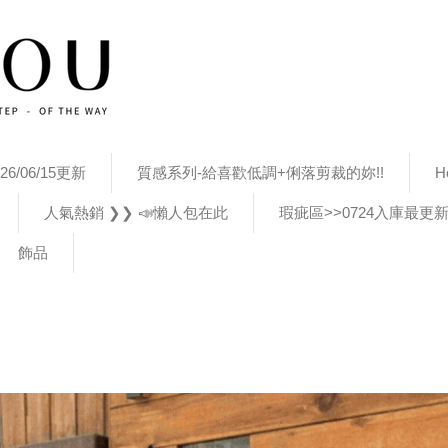
26/06/15更新
質感系列-給喜歡低調+俐落剪裁的妳!!
H
人氣熱銷 ❯❯ 📣懶人包在此
瑕疵區>>0724入庫最更
飾品