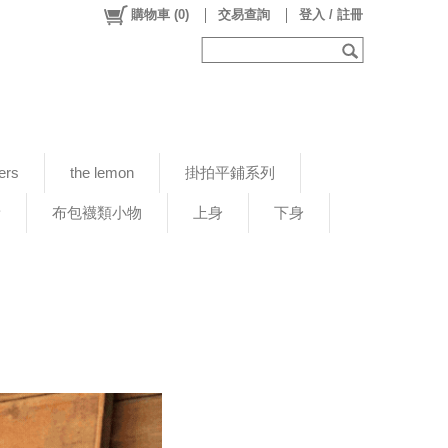
購物車
(
0
)
交易查詢
登入 / 註冊
ers
the lemon
掛拍平鋪系列
新
布包襪類小物
上身
下身