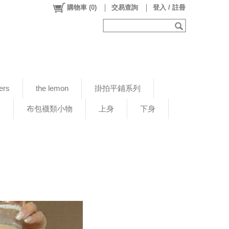
購物車
(
0
)
交易查詢
登入 / 註冊
ers
the lemon
掛拍平鋪系列
新
布包襪類小物
上身
下身