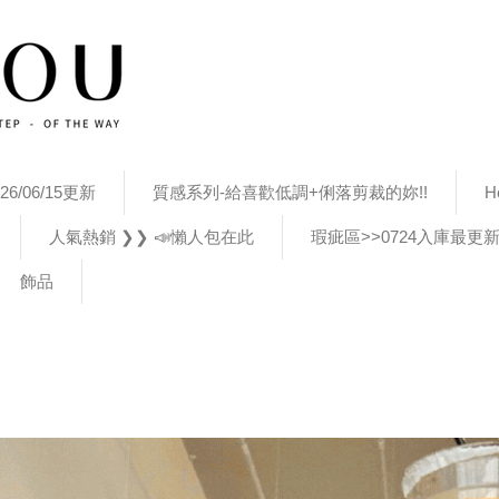
26/06/15更新
質感系列-給喜歡低調+俐落剪裁的妳!!
H
人氣熱銷 ❯❯ 📣懶人包在此
瑕疵區>>0724入庫最更
飾品