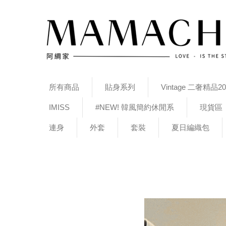
所有商品
貼身系列
Vintage 二奢精品20
IMISS
#NEW! 韓風簡約休閒系
現貨區
連身
外套
套裝
夏日編織包