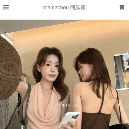
LOADING...
mamachou 阿綢家