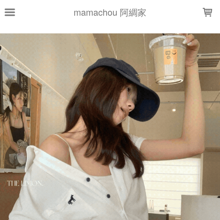
LOADING...
mamachou 阿綢家