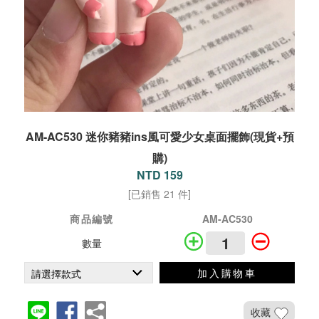
AM-AC530 迷你豬豬ins風可愛少女桌面擺飾(現貨+預
購)
NTD 159
[已銷售 21 件]
商品編號
AM-AC530
數量
加入購物車
收藏