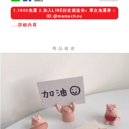
1.1800免運 2.加入LINE好友就送你< 單次免運券 >
ID:@mamachou
...詳細內容
商品敘述