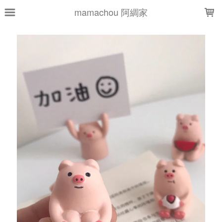
LOADING...
mamachou 阿綢家