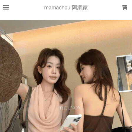
LOADING...
mamachou 阿綢家