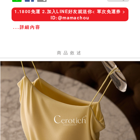
1.1800免運 2.加入LINE好友就送你< 單次免運券 >
ID:@mamachou
...詳細內容
商品敘述