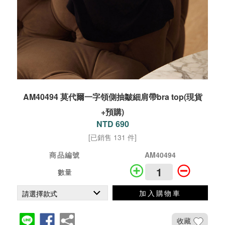
AM40494 莫代爾一字領側抽皺細肩帶bra top(現貨
+預購)
NTD 690
[已銷售 131 件]
商品編號
AM40494
數量
加入購物車
收藏