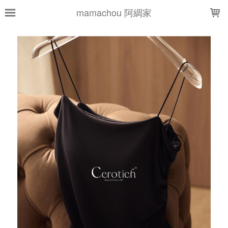
LOADING...
mamachou 阿綢家