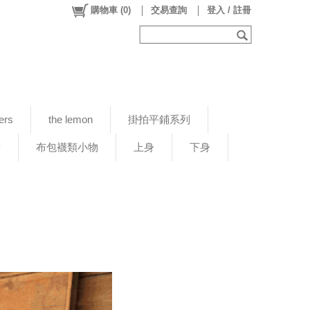
購物車
(
0
)
交易查詢
登入 / 註冊
ers
the lemon
掛拍平鋪系列
新
布包襪類小物
上身
下身