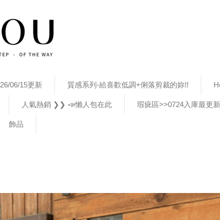
26/06/15更新
質感系列-給喜歡低調+俐落剪裁的妳!!
H
人氣熱銷 ❯❯ 📣懶人包在此
瑕疵區>>0724入庫最更
飾品