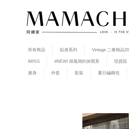
所有商品
貼身系列
Vintage 二奢精品20
IMISS
#NEW! 韓風簡約休閒系
現貨區
連身
外套
套裝
夏日編織包