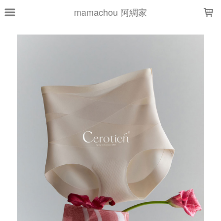
LOADING...
mamachou 阿綢家