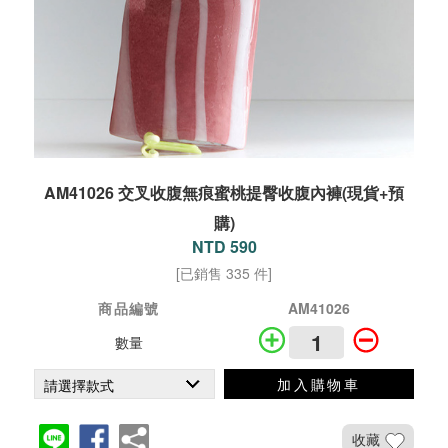
AM41026 交叉收腹無痕蜜桃提臀收腹內褲(現貨+預
購)
NTD 590
[已銷售 335 件]
商品編號
AM41026
數量
加入購物車
收藏