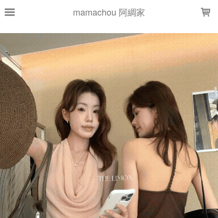
LOADING...
mamachou 阿綢家