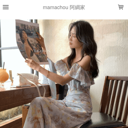
LOADING...
mamachou 阿綢家