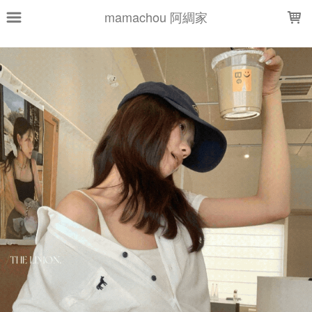
LOADING...
mamachou 阿綢家