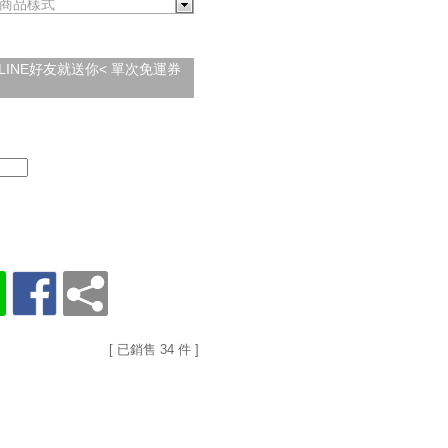
商品樣式
加入LINE好友就送你< 單次免運券
[ 已銷售 34 件 ]