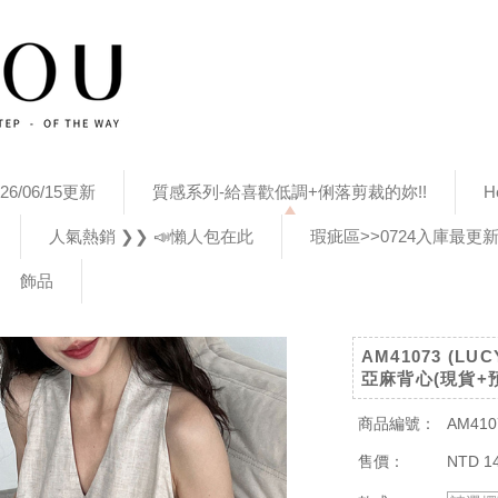
26/06/15更新
質感系列-給喜歡低調+俐落剪裁的妳!!
H
人氣熱銷 ❯❯ 📣懶人包在此
瑕疵區>>0724入庫最更
飾品
AM41073 (L
亞麻背心(現貨+
商品編號：
AM410
售價：
NTD 1