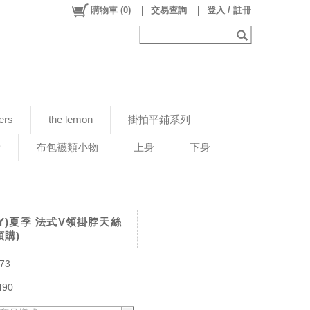
購物車
(
0
)
交易查詢
登入 / 註冊
ers
the lemon
掛拍平鋪系列
新
布包襪類小物
上身
下身
UCY)夏季 法式V領掛脖天絲
預購)
73
490