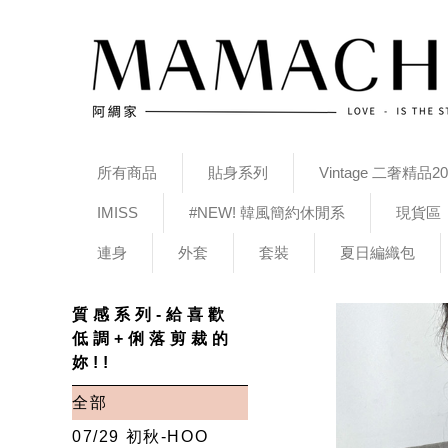
所有商品
貼身系列
Vintage 二奢精品20
IMISS
#NEW! 韓風簡約休閒系
現貨區
連身
外套
套裝
夏日編織包
質感系列-給喜歡
低調+俐落剪裁的
妳!!
全部
07/29 初秋-HOO