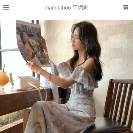
LOADING...
mamachou 阿綢家