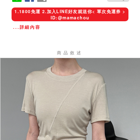
1.1800免運 2.加入LINE好友就送你< 單次免運券 >
ID:@mamachou
...詳細內容
商品敘述