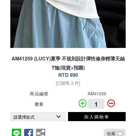
AM41259 (LUCY)夏季 不規則設計彈性修身輕薄天絲
T恤(現貨+預購)
NTD 990
[已銷售 3 件]
商品編號
AM41259
數量
加入購物車
收藏