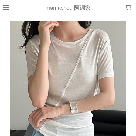
LOADING...
mamachou 阿綢家