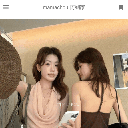
LOADING...
mamachou 阿綢家