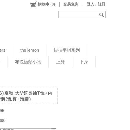
購物車
(
0
)
交易查詢
登入 / 註冊
ers
the lemon
掛拍平鋪系列
新
布包襪類小物
上身
下身
MISS)夏秋 大V領長袖T恤+內
裝(現貨+預購)
95
390