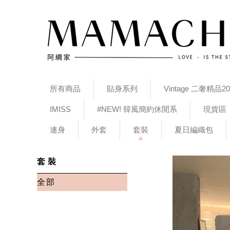
所有商品
貼身系列
Vintage 二奢精品20
IMISS
#NEW! 韓風簡約休閒系
現貨區
連身
外套
套裝
夏日編織包
套裝
全部