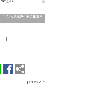
(少量現貨)
加入LINE好友就送你< 單次免運券
[ 已銷售 2 件 ]