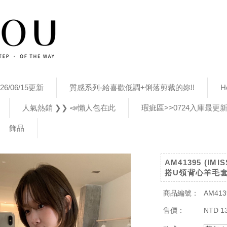
26/06/15更新
質感系列-給喜歡低調+俐落剪裁的妳!!
H
人氣熱銷 ❯❯ 📣懶人包在此
瑕疵區>>0724入庫最更
飾品
AM41395 (I
搭U領背心羊毛套
商品編號：
AM413
售價：
NTD 1