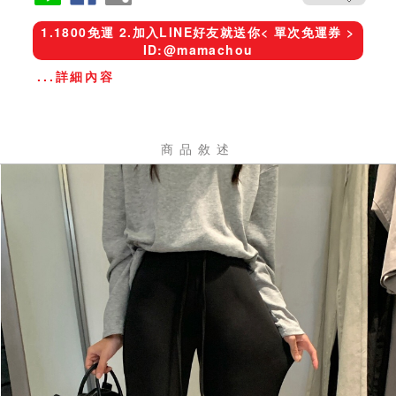
1.1800免運 2.加入LINE好友就送你< 單次免運券 >
ID:@mamachou
...詳細內容
商品敘述