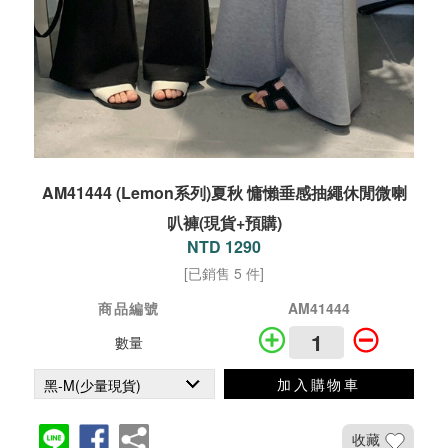
AM41444 (Lemon系列)夏秋 慵懶垂感抽繩休閒微喇
叭褲(現貨+預購)
NTD 1290
[已銷售 5 件]
商品編號
AM41444
數量
加入購物車
收藏