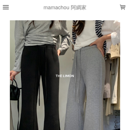
LOADING...
mamachou 阿綢家