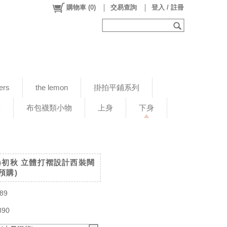
購物車
(
0
)
交易查詢
登入 / 註冊
ers
the lemon
掛拍平鋪系列
新
布包襪類小物
上身
下身
ers)初秋 立體打褶設計西裝闊
預購)
89
890