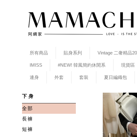
所有商品
貼身系列
Vintage 二奢精品20
IMISS
#NEW! 韓風簡約休閒系
現貨區
連身
外套
套裝
夏日編織包
下身
全部
長褲
短褲