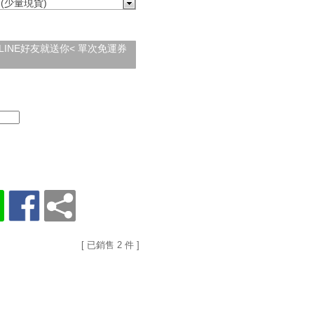
 (少量現貨)
加入LINE好友就送你< 單次免運券
[ 已銷售 2 件 ]