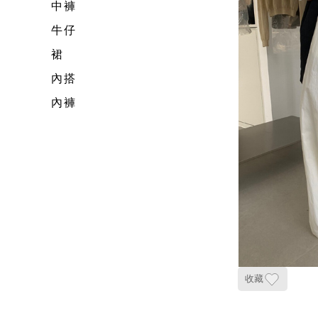
中褲
牛仔
裙
內搭
內褲
收藏