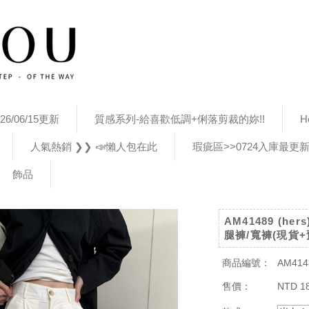
26/06/15更新
質感系列-給喜歡低調+俐落剪裁的妳!!
H
人氣熱銷 ❯❯ 📣懶人包在此
瑕疵區>>0724入庫最更
飾品
AM41489 (h
腿褲/寬褲(現貨+
商品編號：
AM414
售價：
NTD 1