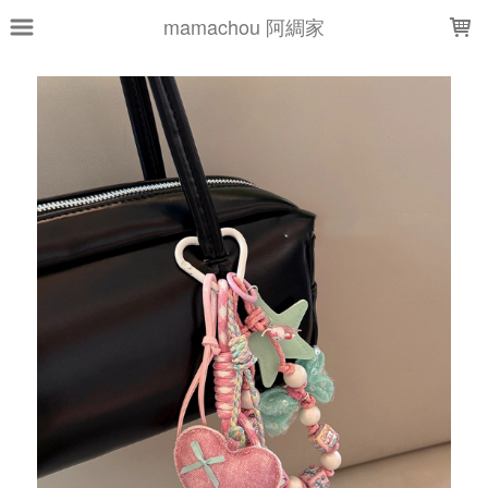
LOADING...
mamachou 阿綢家