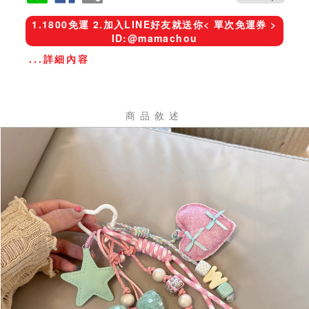
1.1800免運 2.加入LINE好友就送你< 單次免運券 >
ID:@mamachou
...詳細內容
商品敘述