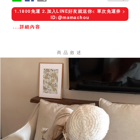
1.1800免運 2.加入LINE好友就送你< 單次免運券 >
ID:@mamachou
...詳細內容
商品敘述