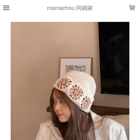
LOADING...
mamachou 阿綢家