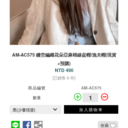
AM-AC575 鏤空編織花朵亞麻棉線盆帽/漁夫帽(現貨
+預購)
NTD 490
[已銷售 6 件]
商品編號
AM-AC575
數量
加入購物車
收藏