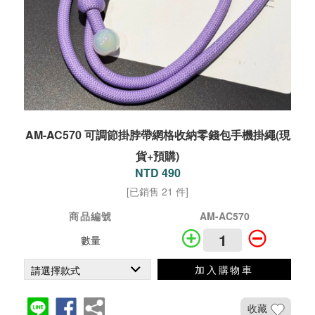
AM-AC570 可調節掛脖帶網格收納零錢包手機掛繩(現
貨+預購)
NTD 490
[已銷售 21 件]
商品編號
AM-AC570
數量
加入購物車
收藏