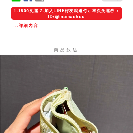
1.1800免運 2.加入LINE好友就送你< 單次免運券 >
ID:@mamachou
...詳細內容
商品敘述