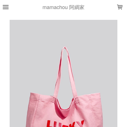
LOADING...
mamachou 阿綢家