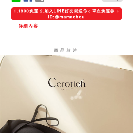
1.1800免運 2.加入LINE好友就送你< 單次免運券 >
ID:@mamachou
...詳細內容
商品敘述