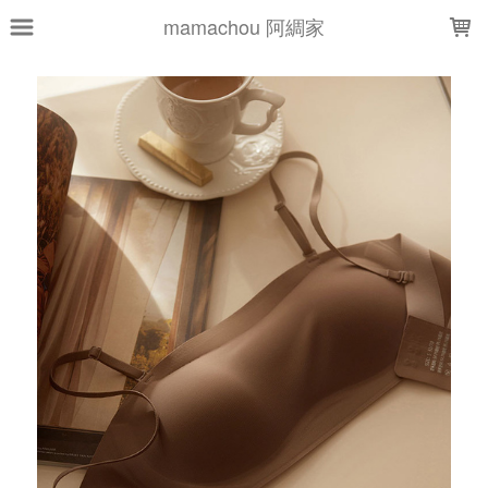
LOADING...
mamachou 阿綢家