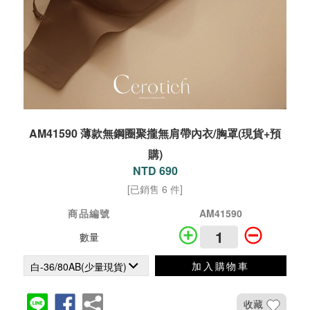
AM41590 薄款無鋼圈聚攏無肩帶內衣/胸罩(現貨+預
購)
NTD 690
[已銷售 6 件]
商品編號
AM41590
數量
加入購物車
收藏